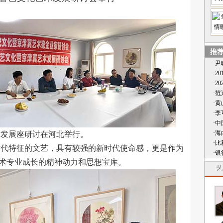
推
·
·2
·2
·
·黄
·
·
·
发展座研讨在河北举行。
·
代特征的文艺，具有较强的新时代使命感，更是作为
·
术专业成长的精神动力和思想宝库。
艺