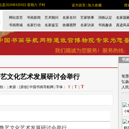
是2026年8月8日 星期六 子时
设为首页
|
加入收藏
搜
网站首页
书画新闻
艺术顾问
名家名印
艺家轶事
润格认定
名家题
书画商城
名家行动
名家鉴宝
收藏视野
名家访谈
书画趣谈
真迹风
书
鲁艺文化艺术发展研讨会举行
笔墨
弘扬
T
T
4 | 类别： | 来源：[原创] 中国书画导航网 | 字体：
T
|
|
人民
鲁艺文化艺术发展研讨会举行