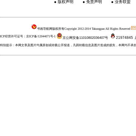
●
版权声明
●
免责声明
●
业务联盟
书画导航网版权所有Copyright 2012-2014 Takungpao All Rights Reserved
ICP经营许可证号：京ICP备/12044071号-1
21974845
京公网安备11010802036407号
特别提示：本网文章及图片均属原创或转载公开报道，凡因转载信息及图片造成的损失，本网均不承担