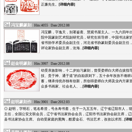
正廉先生。
[详细内容]
冯宝麟篆刻
Hits:4055 Date:2012.08
冯宝麟，字逸天，别署鉴斋、慧观书屋主人。一九六四年
院中国篆刻艺术院副研究员，研究生班导师，中国书法家
省书协学术委员会副主任，河北省书协篆刻委员会副主任
评论家协会副主席，沧海...
[详细内容]
赵金明篆刻
Hits:3997 Date:2012.08
幼受亲族影响，十二岁始习篆刻，曾受娄师白大师点拔指导
技、贵于神、通于道”的自励原则下，五十余年孜孜不倦耕
蓄，继承传统亦独有创新，所创得娄师白大师及业内方家
众多书画家、社会名人、...
[详细内容]
赵明篆刻作
Hits:3901 Date:2012.03
◎ 赵明，字明石，笔名希澄，号永寿书斋，生于一九五五年。辽宁省辽阳市人，
主任，全国公安文联会员，辽宁省书法家协会会员，辽阳市书法家协会副主席，辽
县书法家协会主席。 自幼受家庭的熏陶，酷爱金石、书法艺术，孜孜以求而...
[详