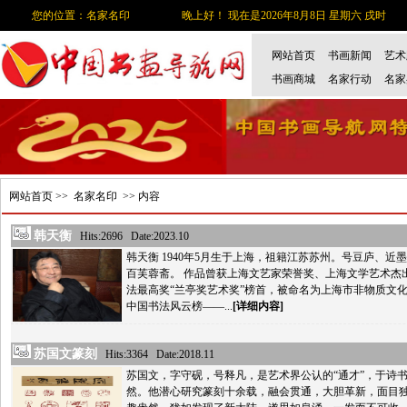
您的位置：名家名印
晚上好！ 现在是2026年8月8日 星期六 戌时
网站首页
书画新闻
艺术
书画商城
名家行动
名家
网站首页
>>
名家名印
>> 内容
韩天衡
Hits:2696 Date:2023.10
韩天衡 1940年5月生于上海，祖籍江苏苏州。号豆庐、
百芙蓉斋。 作品曾获上海文艺家荣誉奖、上海文学艺术杰
法最高奖“兰亭奖艺术奖”榜首，被命名为上海市非物质文化
中国书法风云榜——...
[详细内容]
苏国文篆刻
Hits:3364 Date:2018.11
苏国文，字守砚，号释凡，是艺术界公认的“通才”，于诗
然。他潜心研究篆刻十余载，融会贯通，大胆革新，面目