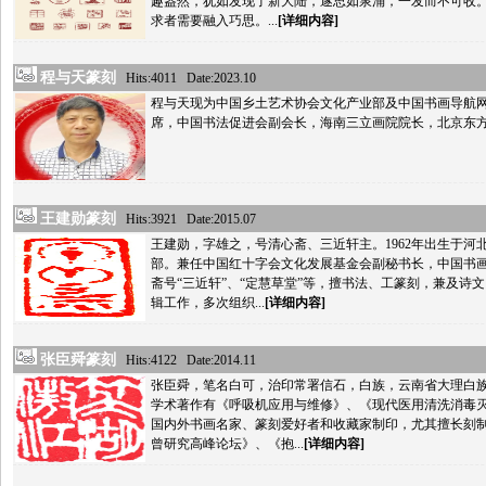
趣盎然，犹如发现了新大陆，遂思如泉涌，一发而不可收
求者需要融入巧思。...
[详细内容]
程与天篆刻
Hits:4011 Date:2023.10
程与天现为中国乡土艺术协会文化产业部及中国书画导航
席，中国书法促进会副会长，海南三立画院院长，北京东
王建勋篆刻
Hits:3921 Date:2015.07
王建勋，字雄之，号清心斋、三近轩主。1962年出生于河北
部。兼任中国红十字会文化发展基金会副秘书长，中国书
斋号“三近轩”、“定慧草堂”等，擅书法、工篆刻，兼及诗
辑工作，多次组织...
[详细内容]
张臣舜篆刻
Hits:4122 Date:2014.11
张臣舜，笔名白可，治印常署信石，白族，云南省大理白
学术著作有《呼吸机应用与维修》、《现代医用清洗消毒
国内外书画名家、篆刻爱好者和收藏家制印，尤其擅长刻
曾研究高峰论坛》、《抱...
[详细内容]