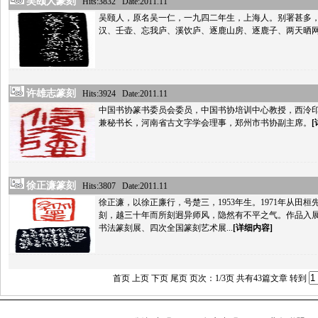
吴颐人篆刻
Hits:3832 Date:2011.11
吴颐人，原名吴一仁，一九四二年生，上海人。别署甚多
汉、壬壶、忘我庐、溪饮庐、逐鹿山房、逐鹿子、两天晒
许雄志篆刻
Hits:3924 Date:2011.11
中国书协篆书委员会委员，中国书协培训中心教授，西泠
兼秘书长，河南省古文字学会理事，郑州市书协副主席。
徐正濂篆刻
Hits:3807 Date:2011.11
徐正濂，以徐正廉行，号楚三，1953年生。1971年从田桓
刻，越三十年而所刻迥异师风，隐然有不平之气。作品入
书法篆刻展、四次全国篆刻艺术展...
[详细内容]
首页 上页
下页
尾页
页次：1/3页 共有43篇文章 转到