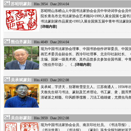
苏昭明篆刻
Hits:3954 Date:2014.04
苏昭明山东崂山人中国书法家协会会员中华诗词学会会员
院长青岛市北书法家协会艺术顾问•1999入展全国第七届书
书法篆刻家作品展览•1993入展全国第五届中青年书法篆刻家作
[详细内容]
熊伯齐篆刻
Hits:4049 Date:2014.04
现为中国书法家协会理事、中国书协创作评审委员、中国
画艺术委员会副会长、西泠印社理事、北京印社副社长、
主编、国家一级美术师。其作品曾多次参加全国书展、中
《熊伯齐印选》、《...
[详细内容]
吴承斌篆刻
Hits:4103 Date:2012.08
吴承斌，字济天，别署映雪堂主人。江苏南通人，1956
天衡先生研习书法、篆刻及艺术理论。书工篆、隶，圆浑
清诸派之精髓。印风醇厚儒雅，刀法工稳雄健，尤擅虫鸟鱼文
吴自标篆刻
Hits:3959 Date:2012.08
现为中国书法家协会会员、南京印社社员。《书法导报》
《书法世界》、《书法报》、《篆刻》等专业报刊都对其