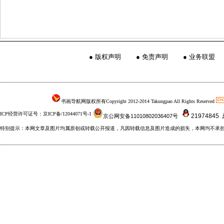
●
版权声明
●
免责声明
●
业务联盟
书画导航网版权所有Copyright 2012-2014 Takungpao All Rights Reserved
ICP经营许可证号：京ICP备/12044071号-1
21974845
京公网安备11010802036407号
特别提示：本网文章及图片均属原创或转载公开报道，凡因转载信息及图片造成的损失，本网均不承担