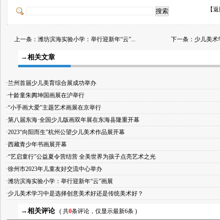
【
返
上一条：
潍坊滨海实验小学：举行迎新年“云”...
下一条：
少儿美术
→相关文章
·兰州首届少儿美育综合展成功举办
·十龄童朱阗坤国画展在沪举行
·“小手画大爱”主题艺术画展在京举行
·第八届东海·全国少儿版画双年展在东海县隆重开幕
·2023“向阳而生”杭州公望少儿美术作品展开幕
·西藏青少年书画展开幕
·“艺启童行”公益夏令营结营 全美世界为孩子点亮艺术之光
·徐州市2023年儿童友好交流中心举办
·潍坊滨海实验小学：举行迎新年“云”画展
·少儿美术学习中是选择创意美术好还是传统美术好？
→相关评论
( 共
0
条评论，仅显示最新6条 )