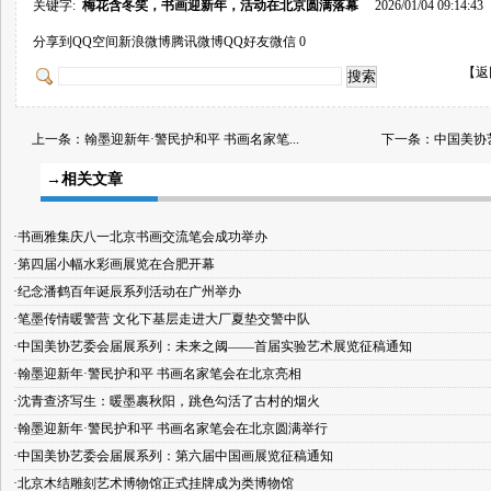
关键字:
梅花含冬笑，书画迎新年，活动在北京圆满落幕
2026/01/04 09:14:43
分享到
QQ空间
新浪微博
腾讯微博
QQ好友
微信
0
【
返
上一条：
翰墨迎新年·警民护和平 书画名家笔...
下一条：
中国美协
→相关文章
·书画雅集庆八一北京书画交流笔会成功举办
·第四届小幅水彩画展览在合肥开幕
·纪念潘鹤百年诞辰系列活动在广州举办
·笔墨传情暖警营 文化下基层走进大厂夏垫交警中队
·中国美协艺委会届展系列：未来之阈——首届实验艺术展览征稿通知
·翰墨迎新年·警民护和平 书画名家笔会在北京亮相
·沈青查济写生：暖墨裹秋阳，跳色勾活了古村的烟火
·翰墨迎新年·警民护和平 书画名家笔会在北京圆满举行
·中国美协艺委会届展系列：第六届中国画展览征稿通知
·北京木结雕刻艺术博物馆正式挂牌成为类博物馆