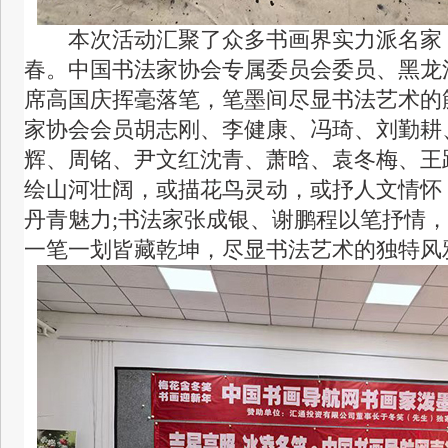
本次活动汇聚了众多书画界实力派名家
春。中国书法家协会专属委员会委员、黑龙
席高国庆挥毫落笔，笔墨间尽显书法艺术的
家协会会员胡志刚、李健康、冯琦、刘勤耕
辉、周铭、尹文红沈青、萧晗、袁冬梅、王
绘山河壮阔，或描花鸟灵动，或抒人文情怀
丹青魅力;书法家张成银、谢鹏程以笔抒情
一笔一划皆藏乾坤，尽显书法艺术的独特风