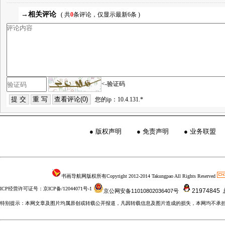
→相关评论
( 共
0
条评论，仅显示最新6条 )
<-验证码
您的ip：10.4.131.*
●
版权声明
●
免责声明
●
业务联盟
书画导航网版权所有Copyright 2012-2014 Takungpao All Rights Reserved
ICP经营许可证号：京ICP备/12044071号-1
21974845
京公网安备11010802036407号
特别提示：本网文章及图片均属原创或转载公开报道，凡因转载信息及图片造成的损失，本网均不承担