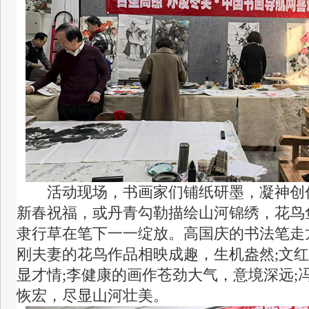
活动现场，书画家们铺纸研墨，凝神创
新春祝福，或丹青勾勒描绘山河锦绣，花鸟
隶行草在笔下一一绽放。高国庆的书法笔走
刚夫妻的花鸟作品相映成趣，生机盎然;文
显才情;李健康的画作苍劲大气，意境深远;
恢宏，尽显山河壮美。