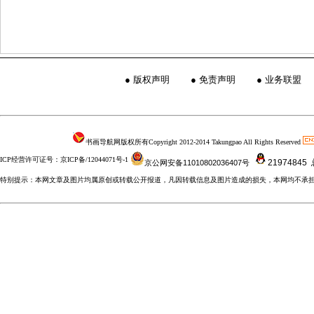
●
版权声明
●
免责声明
●
业务联盟
书画导航网版权所有Copyright 2012-2014 Takungpao All Rights Reserved
ICP经营许可证号：京ICP备/12044071号-1
21974845
京公网安备11010802036407号
特别提示：本网文章及图片均属原创或转载公开报道，凡因转载信息及图片造成的损失，本网均不承担