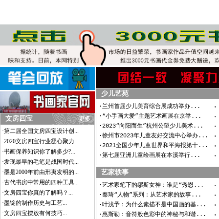
少儿艺苑
·兰州首届少儿美育综合展成功举办...
·“小手画大爱”主题艺术画展在京举...
文房四宝
更多
·2023“向阳而生”杭州公望少儿美术...
·第二届全国文房四宝设计创...
·徐州市2023年儿童友好交流中心举办...
·2020文房四宝行业凝心聚力...
·2021全国少年儿童世界和平海报第十...
·书画保养知识你了解多少?...
·第七届亚洲儿童绘画展在本溪举行...
·发现最早的毛笔是战国时代...
·墨是2000年前由邢夷发明的...
艺家轶事
·古代书房中常用的四种工具...
·艺术家笔下的缪斯女神：谁是“秀恩...
·文房四宝你真的了解吗？...
·秦琦“人物”系列：从艺术家的故事...
·墨锭的制作历史与工艺...
·叶浅予：为什么素描不是中国画的基...
·文房四宝摆放有何技巧...
·惠斯勒：音符般色彩中的神秘与和谐...