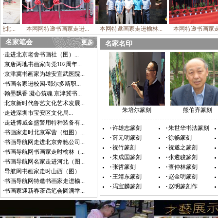
走进北...
本网网特邀书画家走进...
本网特邀画家走进榆林...
本网特邀书画家
名家笔会
更多
名家名印
·走进北京老舍书画社（图）...
·京唐两地书画家向党102周年...
·京津冀书画家为雄安宣武医院...
·书画名家进校园-鄂尔多斯职...
·翰墨飘香 凝心筑魂 京津冀书...
·北京新时代鲁艺文化艺术发展...
朱培尔篆刻
熊伯齐篆刻
·走进深圳市宝安区文化局...
·走进博威金盛警用特种装备有...
·许雄志篆刻
·朱世华书法篆刻
·书画家走时北京军营（组图）...
·薛元明篆刻
·徐畅篆刻
·书画导航网走进北京奔驰公司...
·祝竹篆刻
·祝遂之篆刻
·书画导航网书画家走时榆林（...
·朱成国篆刻
·张遴骏篆刻
·书画导航网名家走进河北（图...
·张哲篆刻
·查仲林篆刻
·导航网书画家走时山西（图）...
·王靖东篆刻
·赵金明篆刻
·书画导航网特邀书画家走进榆...
·冯宝麟篆刻
·赵明篆刻作
·书画家迎新春茶话笔会圆满举...