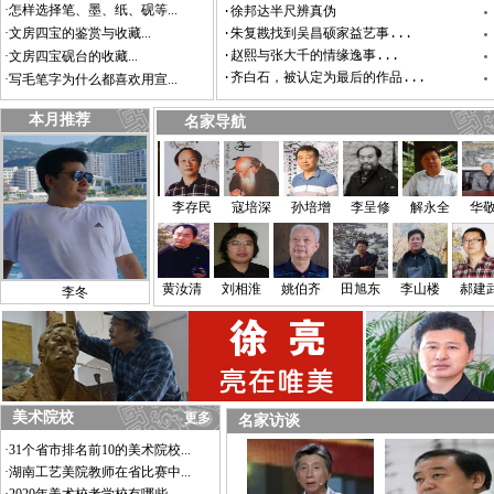
·怎样选择笔、墨、纸、砚等...
·徐邦达半尺辨真伪
·文房四宝的鉴赏与收藏...
·朱复戡找到吴昌硕家益艺事...
·文房四宝砚台的收藏...
·赵熙与张大千的情缘逸事...
·齐白石，被认定为最后的作品...
·写毛笔字为什么都喜欢用宣...
本月推荐
名家导航
民
田伯平
李少青
李存民
寇培深
孙培增
​李呈修
解永全
华敬俊
刘宝纯
庞佳丽
孙 峻
黄汝清
刘相淮
姚伯齐
田旭东
李山楼
郝
李冬
美术院校
更多
名家访谈
·31个省市排名前10的美术院校...
·湖南工艺美院教师在省比赛中...