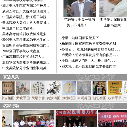
·2020年美术校考学校有哪些...
·湖北美术学院宣布2020年校考...
·从2020年四川美院考题预测其...
·中国美术学院、浙江理工学院...
范迪安：千篇一律的
李世俊：深植文
·美术院校大盘点：八大美院排...
美，不叫美！...
土的书法家...
·中国最早的美术高考...
·美术高考前培训收费标准是多...
·徐里：油画国画双管齐下...
·2020美术高考将成为美术生的...
·杨晓阳：国家画院教学应引领美术创...
·安徽87所高等职业院校将面向...
·孙晓云： 把最好的精神食粮奉献给...
·2018全国军事院校大盘点...
·卢禹舜：艺术节要发挥应有的作用...
·广东高职院校扩招逾8万人...
·小议山水画之“正、大、雅、静”...
·逛博物馆考题难倒考生的尴尬...
·邵大箴：他不回避他的艺术要走向市...
·中央美院部分专业招生取消英...
真迹风采
彦国
李云楼国
尹晓军国
魏增宇作
黄汝清国
刘德明国
向明芬国
赵忠祥国
权希军书
名家行动